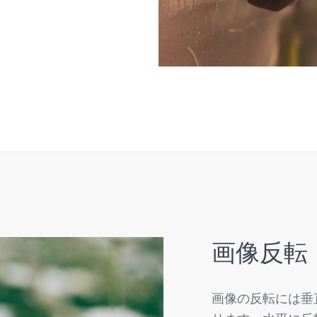
画像反転
画像の反転には垂