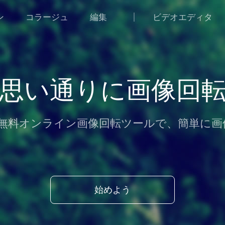
ン
コラージュ
編集
ビデオエディタ
思い通りに画像回
etの無料オンライン画像回転ツールで、簡単に
始めよう