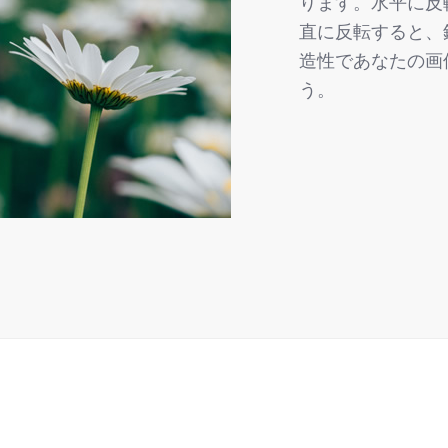
ります。水平に反
直に反転すると、
造性であなたの画
う。